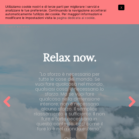
Utilizziamo cookie nostri e di terze parti per migliorare i servizi e
X
analizzare le tue preferenze. Continuando la navigazione accetterai
automaticamente l’utilizzo dei cookie. Per maggiori informazioni e
modificare le impostazioni visita la
pagina dedicata ai cookie
.
Relax now.
"Lo sforzo è necessario per
tutte le cose del mondo. Se
vuoi fare qualcosa nel mondo,
qualsiasi cosa, è necessario lo
sforzo. Ma se vuoi fare
qualcosa nella dimensione
interiore, non è necessario
alcuno sforzo. Il semplice
Previous
Next
rilassamento è sufficiente. Il non
fare è l’arte necessaria in
questo contesto, così come il
fare lo è nel mondo esterno".
Osho