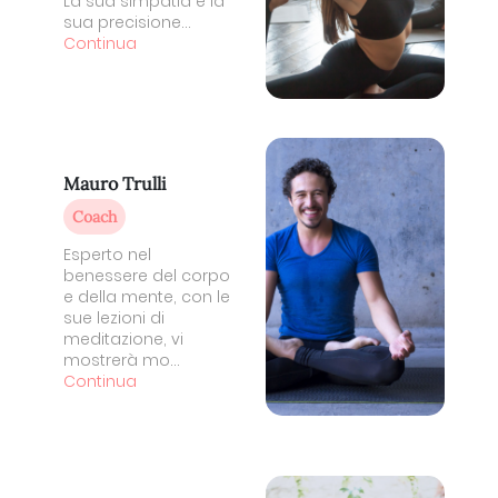
La sua simpatia e la
sua precisione...
Continua
Mauro Trulli
Coach
Esperto nel
benessere del corpo
e della mente, con le
sue lezioni di
meditazione, vi
mostrerà mo...
Continua