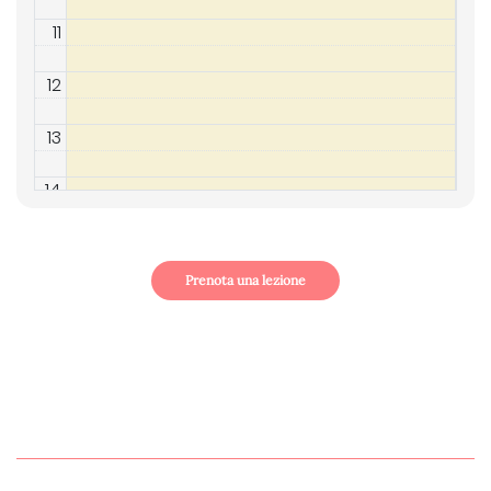
11
12
13
14
15
Prenota una lezione
16
17
18
19:00 - 20:00
19
Yoga Online