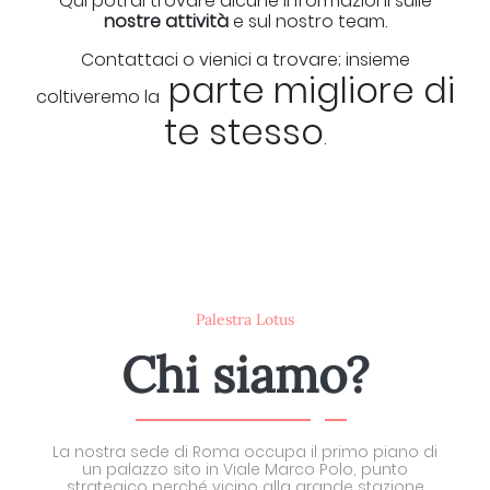
Qui potrai trovare alcune informazioni sulle
nostre attività
e sul nostro team.
Contattaci o vienici a trovare; insieme
parte migliore di
coltiveremo la
te stesso
.
Palestra Lotus
Chi siamo?
La nostra sede di Roma occupa il primo piano di
un palazzo sito in Viale Marco Polo, punto
strategico perché vicino alla grande stazione