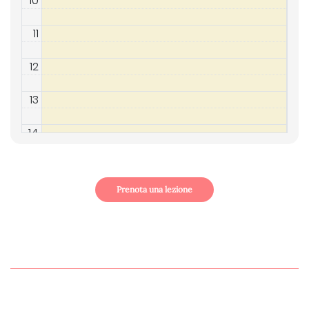
10
11
12
13
14
15
Prenota una lezione
16
17
18
19