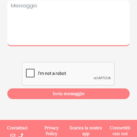
Scegli
il
Contattaci
Privacy
Scarica la nostra
Connettiti
template
Policy
app
con noi