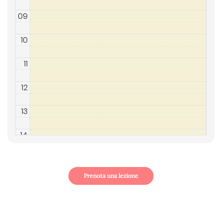
09
10
11
12
13
14
15
Prenota una lezione
16
17