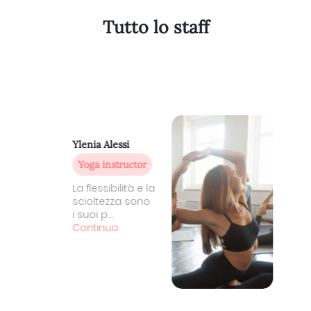
Tutto lo staff
Ylenia Alessi
Yoga instructor
La flessibilità e la
scioltezza sono
i suoi p...
Continua