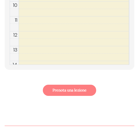
10
11
12
13
14
15
Prenota una lezione
16
17
18